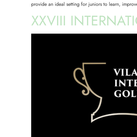
provide an ideal setting for juniors to learn, impr
XXVIII INTERNA