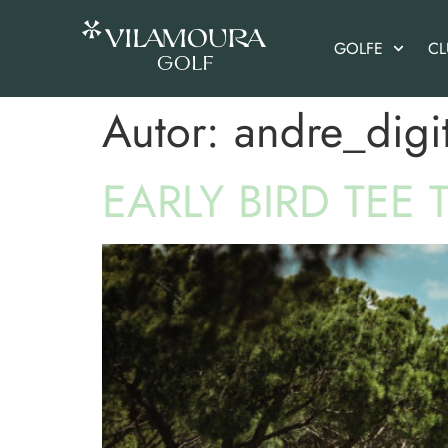
GOLFE
CL
Autor:
andre_digi
EARLY BIRD TEE 